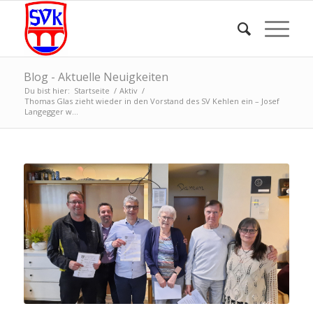
Blog - Aktuelle Neuigkeiten
Du bist hier:
Startseite
/
Aktiv
/
Thomas Glas zieht wieder in den Vorstand des SV Kehlen ein – Josef
Langegger w...