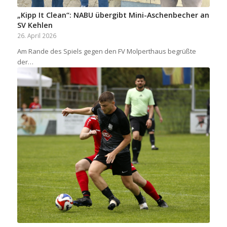
„Kipp It Clean“: NABU übergibt Mini-Aschenbecher an
SV Kehlen
26. April 2026
Am Rande des Spiels gegen den FV Molperthaus begrüßte
der…