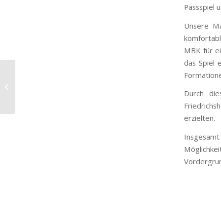
Passspiel u
Unsere Ma
komfortabl
MBK für ei
das Spiel 
Kehlens
Formatione
Mannschaften
empfangen am
Durch di
Sonntag den FC
Friedrich
Dostluk
erzielten.
Insgesamt 
Möglichke
Vordergru