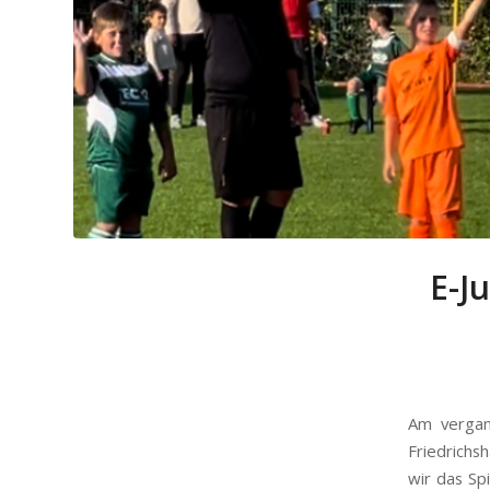
E-J
Am vergan
Friedrichsh
wir das Sp