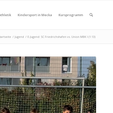
thletik
Kindersport in Mecka
Kursprogramm
tartseite
/
Jugend
/
E-Jugend: SC Friedrichshafen vs. Union MBK I (1:13)