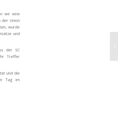
n wir eine
m der Union
tzen, wurde
Ansätze und
ss der SC
hr Treffer
tät und die
sem Tag im