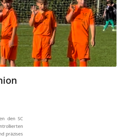
nion
gen den SC
ntrollierten
nd präzises