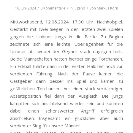
/
/
/
16. Juni 2024
0 Kommentare
in
Jugend
von
Markus Korn
Mittwochabend, 12.06.2024, 17.30 Uhr, Nachholspiel.
Gestärkt mit zwei Siegen in den letzten zwei Spielen
gingen die Unioner Jungs in die Partie. Zu Beginn
zeichnete sich eine leichte Überlegenheit für die
Unioner ab, wobei der Gegner stark dagegen hielt.
Beide Mannschaften hatten hierbei einige Torchancen.
Ein Eckball führte dann in der ersten Halbzeit noch zur
verdienten Führung. Nach der Pause kamen die
Gastgeber dann besser ins Spiel und kamen zu
gefährlichen Torchancen. Aus einer stark verdächtiger
Abseitsposition fiel dann der Ausgleich. Die Jungs
kämpften sich anschließend wieder rein und konnten
dabei einen sehenswerten Angriff erfolgreich
abschließen. Insgesamt ein glücklicher aber auch
verdienter Sieg für unsere Männer.
Jungs, bleibt weiter so gierig wie heute. War