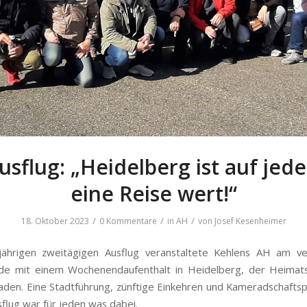
sflug: „Heidelberg ist auf jede
eine Reise wert!“
/
/
/
18. Oktober 2023
0 Kommentare
in
AH
von
Josef Kesenheimer
sjährigen zweitägigen Ausflug veranstaltete Kehlens AH am v
e mit einem Wochenendaufenthalt in Heidelberg, der Heimats
en. Eine Stadtführung, zünftige Einkehren und Kameradschaftsp
flug war für jeden was dabei.