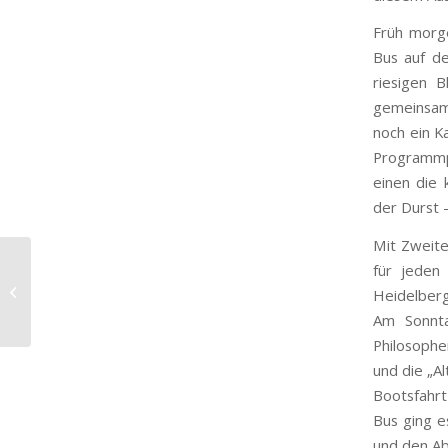
Früh morg
Bus auf de
riesigen 
gemeinsam
noch ein Ka
Programmp
einen die 
der Durst 
Mit Zweite
Kehlen verliert das
für jeden
Spiel gegen Eschach
Heidelberg
schon in der ersten
Am Sonnta
Hälfte
Philosophe
und die „A
Bootsfahrt
Bus ging e
und den Ab