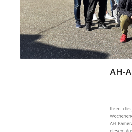
AH-Au
Ihren die
Wochenend
AH-Kamerad
diesem Aus