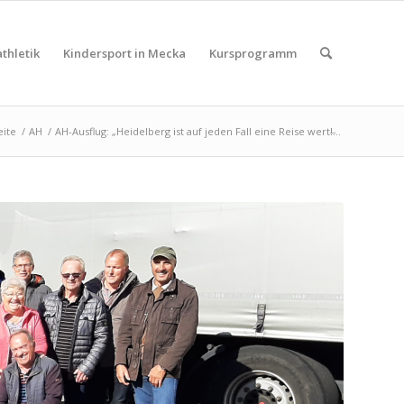
thletik
Kindersport in Mecka
Kursprogramm
eite
/
AH
/
AH-Ausflug: „Heidelberg ist auf jeden Fall eine Reise wert!̶...