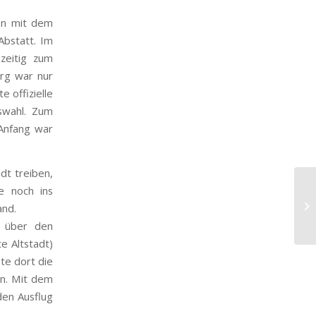
en mit dem
Abstatt. Im
zeitig zum
rg war nur
e offizielle
swahl. Zum
 Anfang war
dt treiben,
e noch ins
and.
s über den
e Altstadt)
te dort die
en. Mit dem
den Ausflug