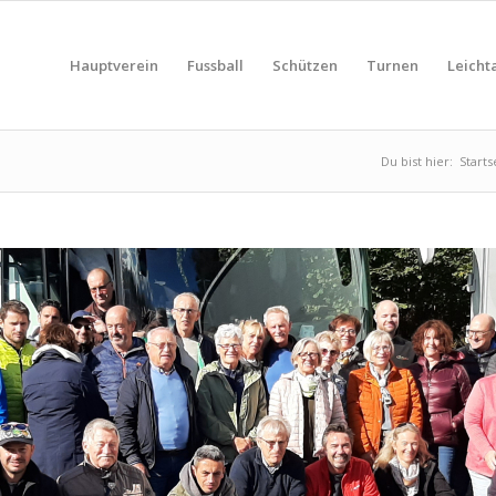
Hauptverein
Fussball
Schützen
Turnen
Leichta
Du bist hier:
Starts