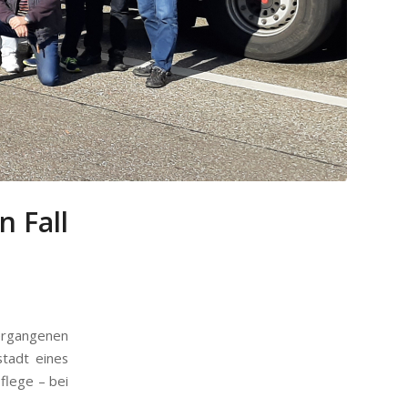
n Fall
ergangenen
tadt eines
flege – bei