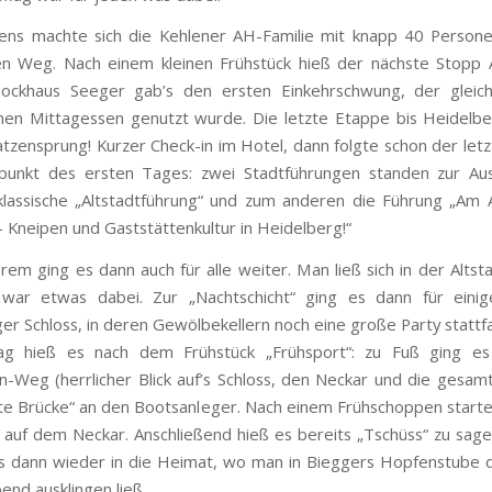
ens machte sich die Kehlener AH-Familie mit knapp 40 Person
n Weg. Nach einem kleinen Frühstück hieß der nächste Stopp 
Blockhaus Seeger gab’s den ersten Einkehrschwung, der gleich
en Mittagessen genutzt wurde. Die letzte Etappe bis Heidelbe
tzensprung! Kurzer Check-in im Hotel, dann folgte schon der letzt
unkt des ersten Tages: zwei Stadtführungen standen zur Au
klassische „Altstadtführung“ und zum anderen die Führung „Am
– Kneipen und Gaststättenkultur in Heidelberg!“
rem ging es dann auch für alle weiter. Man ließ sich in der Altsta
 war etwas dabei. Zur „Nachtschicht“ ging es dann für einig
er Schloss, in deren Gewölbekellern noch eine große Party stattf
g hieß es nach dem Frühstück „Frühsport“: zu Fuß ging e
n-Weg (herrlicher Blick auf’s Schloss, den Neckar und die gesamt
lte Brücke“ an den Bootsanleger. Nach einem Frühschoppen starte
 auf dem Neckar. Anschließend hieß es bereits „Tschüss“ zu sag
s dann wieder in die Heimat, wo man in Bieggers Hopfenstube 
end ausklingen ließ.