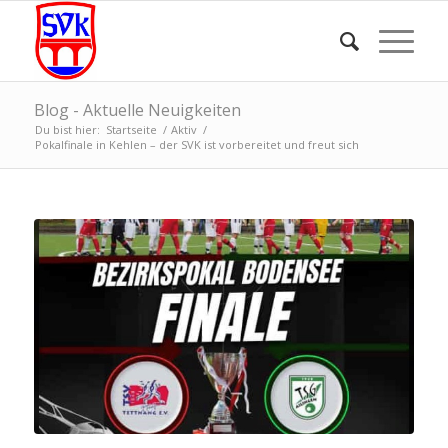
Blog - Aktuelle Neuigkeiten
Du bist hier:
Startseite
/
Aktiv
/
Pokalfinale in Kehlen – der SVK ist vorbereitet und freut sich