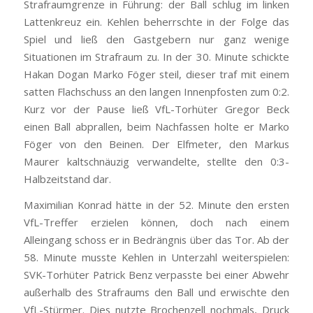
Strafraumgrenze in Führung: der Ball schlug im linken
Lattenkreuz ein. Kehlen beherrschte in der Folge das
Spiel und ließ den Gastgebern nur ganz wenige
Situationen im Strafraum zu. In der 30. Minute schickte
Hakan Dogan Marko Föger steil, dieser traf mit einem
satten Flachschuss an den langen Innenpfosten zum 0:2.
Kurz vor der Pause ließ VfL-Torhüter Gregor Beck
einen Ball abprallen, beim Nachfassen holte er Marko
Föger von den Beinen. Der Elfmeter, den Markus
Maurer kaltschnäuzig verwandelte, stellte den 0:3-
Halbzeitstand dar.
Maximilian Konrad hätte in der 52. Minute den ersten
VfL-Treffer erzielen können, doch nach einem
Alleingang schoss er in Bedrängnis über das Tor. Ab der
58. Minute musste Kehlen in Unterzahl weiterspielen:
SVK-Torhüter Patrick Benz verpasste bei einer Abwehr
außerhalb des Strafraums den Ball und erwischte den
VfL-Stürmer. Dies nutzte Brochenzell nochmals, Druck