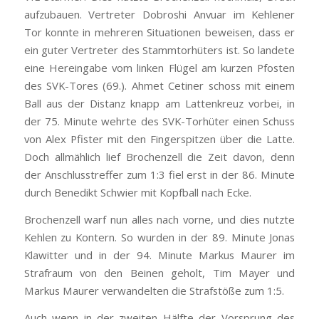
aufzubauen. Vertreter Dobroshi Anvuar im Kehlener
Tor konnte in mehreren Situationen beweisen, dass er
ein guter Vertreter des Stammtorhüters ist. So landete
eine Hereingabe vom linken Flügel am kurzen Pfosten
des SVK-Tores (69.). Ahmet Cetiner schoss mit einem
Ball aus der Distanz knapp am Lattenkreuz vorbei, in
der 75. Minute wehrte des SVK-Torhüter einen Schuss
von Alex Pfister mit den Fingerspitzen über die Latte.
Doch allmählich lief Brochenzell die Zeit davon, denn
der Anschlusstreffer zum 1:3 fiel erst in der 86. Minute
durch Benedikt Schwier mit Kopfball nach Ecke.
Brochenzell warf nun alles nach vorne, und dies nutzte
Kehlen zu Kontern. So wurden in der 89. Minute Jonas
Klawitter und in der 94. Minute Markus Maurer im
Strafraum von den Beinen geholt, Tim Mayer und
Markus Maurer verwandelten die Strafstöße zum 1:5.
Auch wenn in der zweiten Hälfte der Vorsprung des