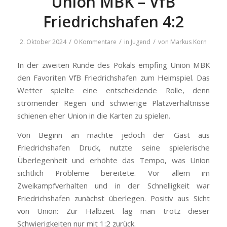
Union MBK – VfB
Friedrichshafen 4:2
/
/
/
2. Oktober 2024
0 Kommentare
in
Jugend
von
Markus Korn
In der zweiten Runde des Pokals empfing Union MBK
den Favoriten VfB Friedrichshafen zum Heimspiel. Das
Wetter spielte eine entscheidende Rolle, denn
strömender Regen und schwierige Platzverhältnisse
schienen eher Union in die Karten zu spielen.
Von Beginn an machte jedoch der Gast aus
Friedrichshafen Druck, nutzte seine spielerische
Überlegenheit und erhöhte das Tempo, was Union
sichtlich Probleme bereitete. Vor allem im
Zweikampfverhalten und in der Schnelligkeit war
Friedrichshafen zunächst überlegen. Positiv aus Sicht
von Union: Zur Halbzeit lag man trotz dieser
Schwierigkeiten nur mit 1:2 zurück.