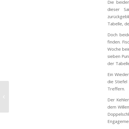
Die beiden
dieser Sa
zurückgebl
Tabelle, d
Doch beide
finden. Fi
Woche beim
sieben Pun
der Tabelle
Ein Wieder
die Stiefel
Treffern.
C-Junioren: Union MBK
vs. TSG Ailingen 7:6 –
Der Kehlen
Pokalspiel 3. Runde
dem Willen
Doppelsch
Engagement