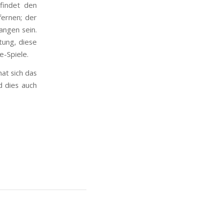
 findet den
fernen; der
angen sein.
tung, diese
e-Spiele.
hat sich das
d dies auch