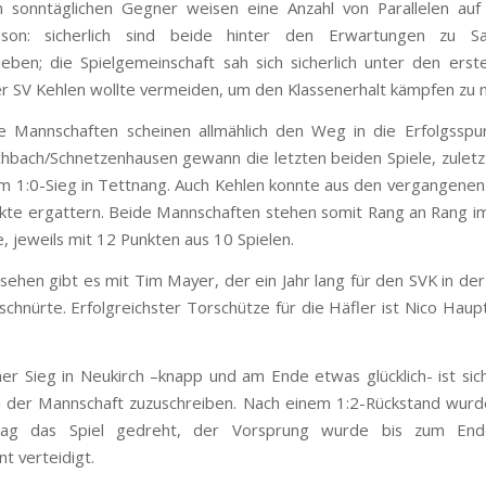
 sonntäglichen Gegner weisen eine Anzahl von Parallelen auf
ison: sicherlich sind beide hinter den Erwartungen zu Sa
ieben; die Spielgemeinschaft sah sich sicherlich unter den erst
er SV Kehlen wollte vermeiden, um den Klassenerhalt kämpfen zu 
 Mannschaften scheinen allmählich den Weg in die Erfolgsspu
schbach/Schnetzenhausen gewann die letzten beiden Spiele, zuletz
 1:0-Sieg in Tettnang. Auch Kehlen konnte aus den vergangenen 
kte ergattern. Beide Mannschaften stehen somit Rang an Rang im
, jeweils mit 12 Punkten aus 10 Spielen.
sehen gibt es mit Tim Mayer, der ein Jahr lang für den SVK in der 
 schnürte. Erfolgreichster Torschütze für die Häfler ist Nico Haup
er Sieg in Neukirch –knapp und am Ende etwas glücklich- ist sich
 der Mannschaft zuzuschreiben. Nach einem 1:2-Rückstand wurd
lag das Spiel gedreht, der Vorsprung wurde bis zum End
 verteidigt.