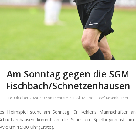
Am Sonntag gegen die SGM
Fischbach/Schnetzenhausen
/
/
/
18. Oktober 2024
0 Kommentare
in
Aktiv
von
Josef Kesenheimer
res Heimspiel steht am Sonntag für Kehlens Mannschaften a
/Schnetzenhausen kommt an die Schussen. Spielbeginn ist um
owie um 15:00 Uhr (Erste).