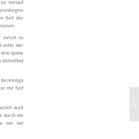
 im Verlauf
isonbeginn
en fünf der
müssen.
r zurück zu
t unter der
drei Spiele
 Mittelfeld
Bezirksliga
ter mit fünf
erlich auch
e durch ein
e mit viel