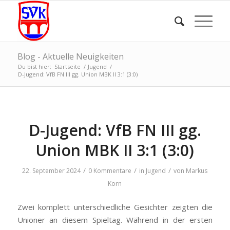
Blog - Aktuelle Neuigkeiten
Du bist hier:
Startseite
/
Jugend
/
D-Jugend: VfB FN III gg. Union MBK II 3:1 (3:0)
D-Jugend: VfB FN III gg.
Union MBK II 3:1 (3:0)
/
/
/
22. September 2024
0 Kommentare
in
Jugend
von
Markus
Korn
Zwei komplett unterschiedliche Gesichter zeigten die
Unioner an diesem Spieltag. Während in der ersten