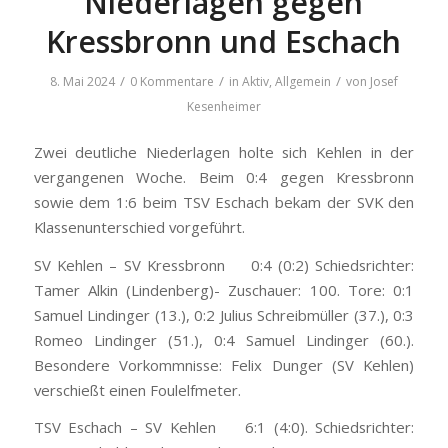
Niederlagen gegen
Kressbronn und Eschach
/
/
/
8. Mai 2024
0 Kommentare
in
Aktiv
,
Allgemein
von
Josef
Kesenheimer
Zwei deutliche Niederlagen holte sich Kehlen in der
vergangenen Woche. Beim 0:4 gegen Kressbronn
sowie dem 1:6 beim TSV Eschach bekam der SVK den
Klassenunterschied vorgeführt.
SV Kehlen – SV Kressbronn 0:4 (0:2) Schiedsrichter:
Tamer Alkin (Lindenberg)- Zuschauer: 100. Tore: 0:1
Samuel Lindinger (13.), 0:2 Julius Schreibmüller (37.), 0:3
Romeo Lindinger (51.), 0:4 Samuel Lindinger (60.).
Besondere Vorkommnisse: Felix Dunger (SV Kehlen)
verschießt einen Foulelfmeter.
TSV Eschach – SV Kehlen 6:1 (4:0). Schiedsrichter: