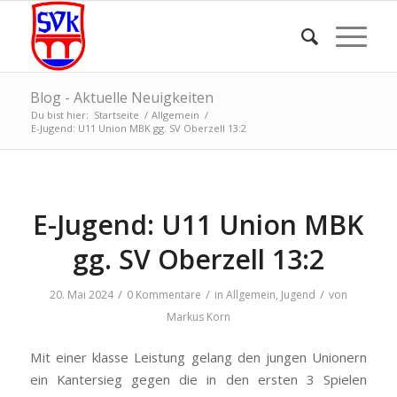
Blog - Aktuelle Neuigkeiten
Du bist hier:
Startseite
/
Allgemein
/
E-Jugend: U11 Union MBK gg. SV Oberzell 13:2
E-Jugend: U11 Union MBK
gg. SV Oberzell 13:2
/
/
/
20. Mai 2024
0 Kommentare
in
Allgemein
,
Jugend
von
Markus Korn
Mit einer klasse Leistung gelang den jungen Unionern
ein Kantersieg gegen die in den ersten 3 Spielen