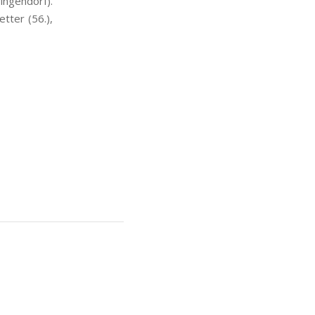
ingendorf).
etter (56.),