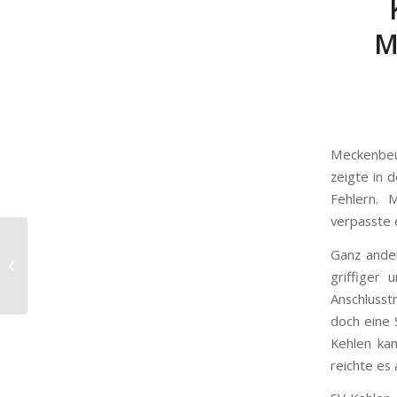
M
Meckenbeur
zeigte in 
Fehlern. 
verpasste 
Am Freitagabend spielt
Ganz ander
Kehlen gegen
griffiger
Meckenbeuren
Anschlusst
doch eine 
Kehlen kan
reichte es