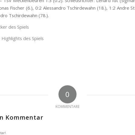
– TSV Meckenbeuren 1:3 (0:2). Schiedsrichter: Lenard Idt (Sigmar
onas Fischer (6.), 0:2 Alessandro Tschirdewahn (18.), 1:2 Andre St
ndro Tschirdewahn (78.).
cker des Spiels
 Highlights des Spiels
0
KOMMENTARE
nen Kommentar
tar!