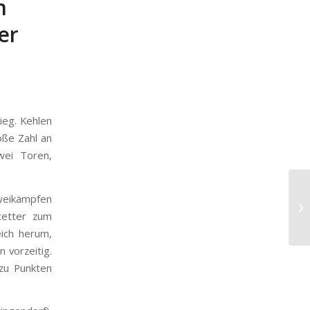
n
er
ieg. Kehlen
oße Zahl an
wei Toren,
Zweikämpfen
tetter zum
eich herum,
 vorzeitig.
 zu Punkten