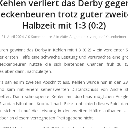
Kehlen verliert das Derby gege
eckenbeuren trotz guter zweit
Halbzeit mit 1:3 (0:2)
/
/
/
21. April 2024
0 Kommentare
in
Aktiv
,
Allgemein
von
Josef Kesenheimer
en gewinnt das Derby in Kehlen mit 1:3 (0:2) – ein verdienter S
der ersten Hälfe eine schwache Leistung und verursachte eine gr
Meckenbeuren nutzte die sich bietenden Chancen früh zu z
es aber dann, nachzulegen.
s sah es im zweiten Abschnitt aus. Kehlen wurde nun in den 
 und kam mit einem sehenswerten Distanzschuss von Andre S
reffer. Dann schnupperte Kehlen am durchaus möglichen Ausgl
Standardsituation -Kopfball nach Ecke- entschied dieses Spiel dann
n sicherlich auf die Leistung in der zweiten Hälfte aufbauen –
 aber an diesem verregneten Freitagabend nicht.