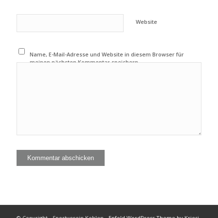
Website
Name, E-Mail-Adresse und Website in diesem Browser für
meinen nächsten Kommentar speichern.
© Copyright - Sportverein Kehlen -
Enfold WordPress Theme by Kriesi