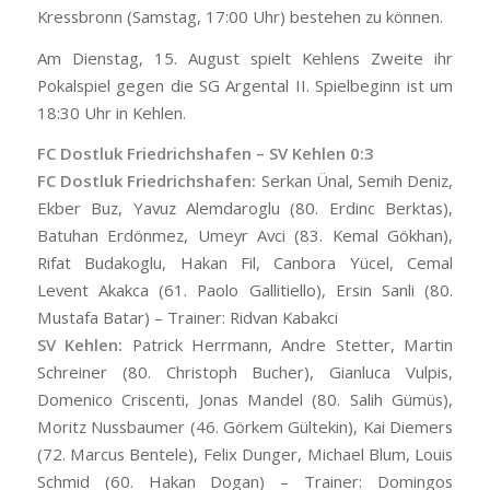
Kressbronn (Samstag, 17:00 Uhr) bestehen zu können.
Am Dienstag, 15. August spielt Kehlens Zweite ihr
Pokalspiel gegen die SG Argental II. Spielbeginn ist um
18:30 Uhr in Kehlen.
FC Dostluk Friedrichshafen – SV Kehlen 0:3
FC Dostluk Friedrichshafen:
Serkan Ünal, Semih Deniz,
Ekber Buz, Yavuz Alemdaroglu (80. Erdinc Berktas),
Batuhan Erdönmez, Umeyr Avci (83. Kemal Gökhan),
Rifat Budakoglu, Hakan Fil, Canbora Yücel, Cemal
Levent Akakca (61. Paolo Gallitiello), Ersin Sanli (80.
Mustafa Batar) – Trainer: Ridvan Kabakci
SV Kehlen:
Patrick Herrmann, Andre Stetter, Martin
Schreiner (80. Christoph Bucher), Gianluca Vulpis,
Domenico Criscenti, Jonas Mandel (80. Salih Gümüs),
Moritz Nussbaumer (46. Görkem Gültekin), Kai Diemers
(72. Marcus Bentele), Felix Dunger, Michael Blum, Louis
Schmid (60. Hakan Dogan) – Trainer: Domingos