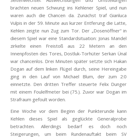
Seitenwechsel. Auswechslungen und Umstellungen
brachten neuen Schwung ins Kehlener Spiel, und nun
waren auch die Chancen da. Zunächst traf Gianluca
Vulpis in der 59. Minute aus kurzer Entferung die Latte,
Kehlen zeigte nun Zug zum Tor. Der „Dosenöffner“ in
diesem Spiel war eine Standardsituation: Jonas Mandel
zirkelte einen Freistoß aus 22 Metern an den
Innenpfosten des Tores, Dostluk-Torhüter Serkan Ünal
war chancenlos. Drei Minuten später setzte sich Hakan
Dogan auf dem linken Flügel durch, seine Hereingabe
ging in den Lauf von Michael Blum, der zum 2:0
einnetzte. Den dritten Treffer steuerte Felix Dunger
mit einem Foulelfmeter bei (75.). Zuvor war Dogan im
Strafraum gefoult worden.
Eine Woche vor dem Beginn der Punkterunde kann
Kehlen dieses Spiel als geglückte Generalprobe
betrachten. Allerdings bedarf es doch noch
Steigerungen, um beim Rundenauftakt beim SV