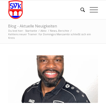
Blog - Aktuelle Neuigkeiten
Du bist hier:
Startseite
/
Aktiv
/
News, Berichte
/
Kehlens neuer Trainer: für Domingos Manzambi schließt sich ein
Kreis