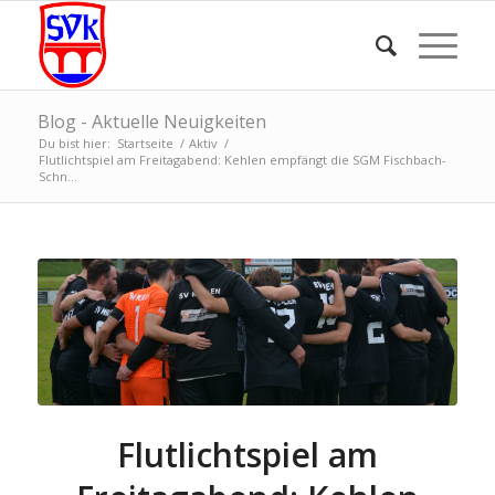
Blog - Aktuelle Neuigkeiten
Du bist hier:
Startseite
/
Aktiv
/
Flutlichtspiel am Freitagabend: Kehlen empfängt die SGM Fischbach-
Schn...
Flutlichtspiel am