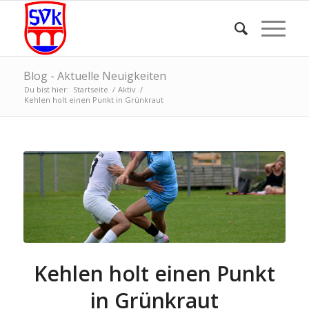
Blog - Aktuelle Neuigkeiten
Du bist hier:
Startseite
/
Aktiv
/
Kehlen holt einen Punkt in Grünkraut
Kehlen holt einen Punkt
in Grünkraut