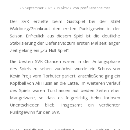
/
/
26. September 2025
in
Aktiv
von
Josef Kesenheimer
Der SVK erzielte beim Gastspiel bei der SGM
Waldburg/Grünkraut den ersten Punktgewinn in der
Saison. Erfreulich aus diesem Spiel ist die deutliche
Stabilisierung der Defensive: zum ersten Mal seit langer
Zeit gelang ein „Zu-Null-Spiel”.
Die besten SVK-Chancen waren in der Anfangsphase
des Spiels zu sehen: zunächst wurde ein Schuss von
Kevin Prejs vom Torhüter pariert, anschließend ging ein
Kopfball von Ali Husin an die Latte. Im weiteren Verlauf
des Spiels waren Torchancen auf beiden Seiten eher
Mangelware, so dass es folgerichtig beim torlosen
Unentschieden blieb. Insgesamt ein verdienter
Punktgewinn für den SVK.