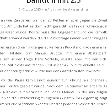
/
/
7. Oktober 2025
in
Aktiv
von
Josef Kesenheimer
 an was Zählbarem war der SV Kehlen im Spiel gegen die Zweit
ndt. Am Ende hat es doch nicht gereicht, weil in der Chancenau
n gelassen wurde. Positiv muss das Engagement und die Kampfb
haft erwähnt werden, die die Rückschläge immer wieder weggest
 der ersten Spielminute geriet Kehlen in Rückstand: nach einem Fr
ten Halbfeld traf Manuel Brugger mit einem Abstauberto
e sich in der Folge klare Vorteile, wusste aber mit den sic
nge Zeit nichts anzufangen. Erst in der 42. Minute erzielte Felix
 als der steil geschickt wurde und den Gästetorhüter umkurvte.
vor der Pause kam Baindt neuerlich zur Führung, als Johannes 
er Tor freigespielt wurde. Nach dem Seitenwechsel erzielte Al
n Ausgleich auf Vorarbeit von Jonas Mandel. In der nun folg
Kehlen die Entscheidung zu eigenen Gunsten. Im Gegenzug zeigt
alt: bei einem schnellen konter überlief Johannes Schnez die Kehl