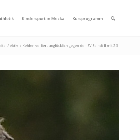
thletik
Kindersport in Mecka
Kursprogramm
eite
/
Aktiv
/
Kehlen verliert unglücklich gegen den SV Baindt II mit 2:3