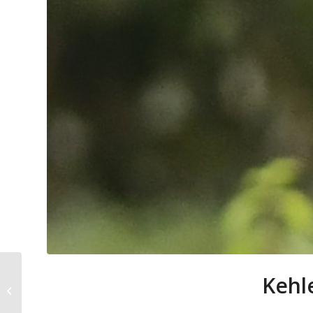
Kehlen empfängt am
Kehl
Sonntag den SV Baindt
II