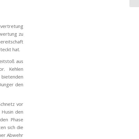
vertretung
swertung zu
ereitschaft
eckt hat.
eitstoß aus
r. Kehlen
h bietenden
 Dunger den
Schnetz vor
i Husin den
enden Phase
en sich die
ener Abwehr