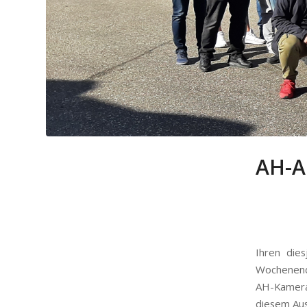
AH-Au
Ihren die
Wochenend
AH-Kamerad
diesem Aus