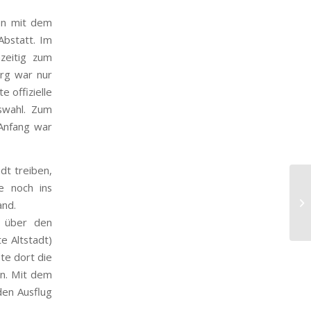
en mit dem
Abstatt. Im
zeitig zum
rg war nur
e offizielle
swahl. Zum
 Anfang war
dt treiben,
e noch ins
and.
s über den
e Altstadt)
te dort die
en. Mit dem
den Ausflug