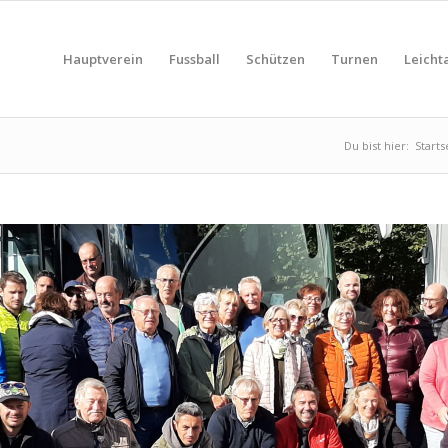
Hauptverein
Fussball
Schützen
Turnen
Leichta
Du bist hier:
Starts