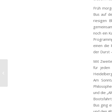
Früh morg
Bus auf de
riesigen 
gemeinsam
noch ein Ka
Programmp
einen die 
der Durst 
Mit Zweite
Kehlen verliert das
für jeden
Spiel gegen Eschach
Heidelberg
schon in der ersten
Am Sonnta
Hälfte
Philosophe
und die „A
Bootsfahrt
Bus ging e
und den Ab