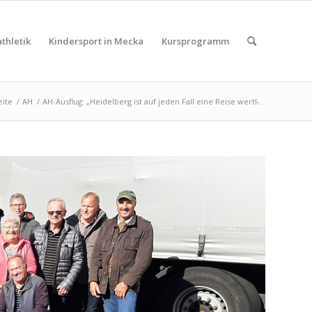
thletik
Kindersport in Mecka
Kursprogramm
eite
/
AH
/
AH-Ausflug: „Heidelberg ist auf jeden Fall eine Reise wert!̶...