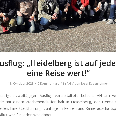
sflug: „Heidelberg ist auf jede
eine Reise wert!“
/
/
/
18. Oktober 2023
0 Kommentare
in
AH
von
Josef Kesenheimer
sjährigen zweitägigen Ausflug veranstaltete Kehlens AH am v
e mit einem Wochenendaufenthalt in Heidelberg, der Heimats
en. Eine Stadtführung, zünftige Einkehren und Kameradschaftsp
flug war für jeden was dabei.