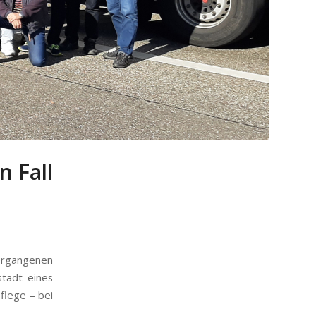
n Fall
ergangenen
tadt eines
flege – bei