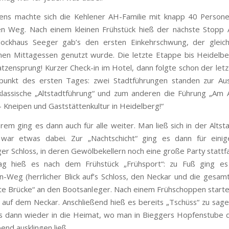
ens machte sich die Kehlener AH-Familie mit knapp 40 Person
n Weg. Nach einem kleinen Frühstück hieß der nächste Stopp 
Blockhaus Seeger gab’s den ersten Einkehrschwung, der gleich
en Mittagessen genutzt wurde. Die letzte Etappe bis Heidelbe
tzensprung! Kurzer Check-in im Hotel, dann folgte schon der letzt
unkt des ersten Tages: zwei Stadtführungen standen zur Au
klassische „Altstadtführung“ und zum anderen die Führung „Am
– Kneipen und Gaststättenkultur in Heidelberg!“
rem ging es dann auch für alle weiter. Man ließ sich in der Altsta
 war etwas dabei. Zur „Nachtschicht“ ging es dann für einig
er Schloss, in deren Gewölbekellern noch eine große Party stattf
g hieß es nach dem Frühstück „Frühsport“: zu Fuß ging e
n-Weg (herrlicher Blick auf’s Schloss, den Neckar und die gesamt
lte Brücke“ an den Bootsanleger. Nach einem Frühschoppen starte
 auf dem Neckar. Anschließend hieß es bereits „Tschüss“ zu sag
s dann wieder in die Heimat, wo man in Bieggers Hopfenstube 
end ausklingen ließ.